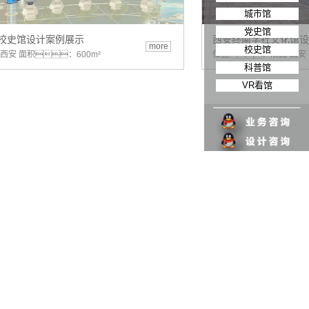
城市馆
党史馆
校史馆设计案例展示
西安终南学社文化馆设
more
校史馆
西安 面积：600m²
位置：陕西·西安 
科普馆
VR看馆