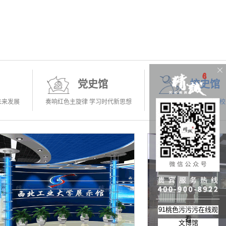
党史馆
校史馆
未来发展
奏响红色主旋律 学习时代新思想
讲述校园发展历程 传承
91桃色污污污在线观
看
文博馆