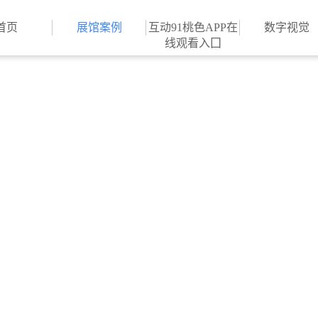
桃色APP成人,91桃色APP
首页
展馆案例
互动91桃色APP在
数字视觉
线观看入囗