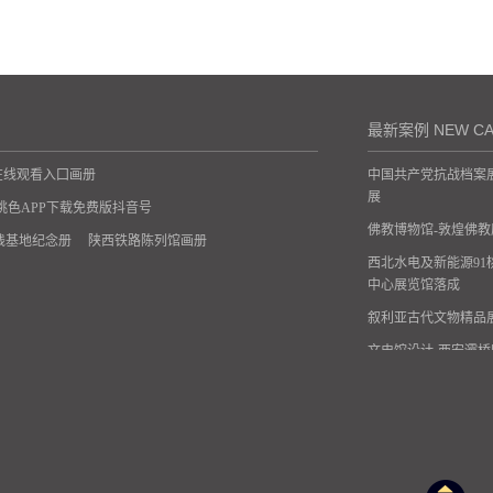
最新案例 NEW CA
P在线观看入囗画册
中国共产党抗战档案
展
1桃色APP下载免费版抖音号
佛教博物馆-敦煌佛
践基地纪念册
陕西铁路陈列馆画册
西北水电及新能源91
中心展览馆落成
叙利亚古代文物精品
文史馆设计-西安灞
陕西师范大学附属中
安康旬阳王院村产业
工
兰州永新国信数据要