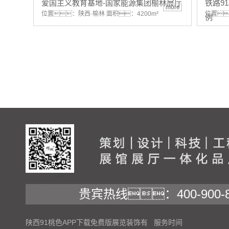
爱国主义教育基地-国家能源集团榆林展厅
铁路9
more
位置：陕西·榆林 面积：4200m²
位置
例
贵宾热线：400-900-8
陕西91桃色APP下载免费版展览装饰有
服务时间