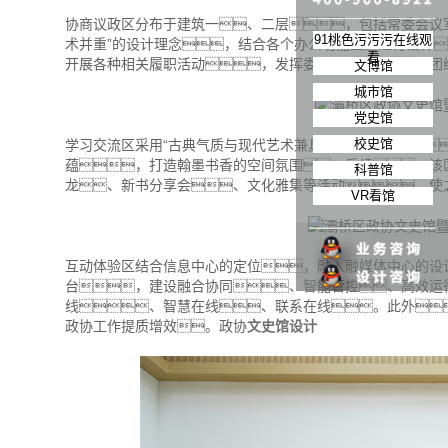
协商议政区分布于建筑一、二层，包括常委会议
91桃色污污污在线观
术并重”的设计理念，结合各个办公功能主题进行设计
看
开展各种相关履职活动，发挥委员履职、团
文博馆
城市馆
党史馆
校史馆
学习交流区采用“古典气质与现代艺术兼具”的设计理念
蕴，打造翰墨书香的空间氛围。后续，该
科普馆
龙、新书分享会、文化雅集等活动，使
VR看馆
互动体验区结合信息中心的定位，融入融媒体中心的设
台，建设融合协同、智能管控、高效运
线、智慧在线、联系在线。此外
政协工作提质增效。政协
文史馆设计