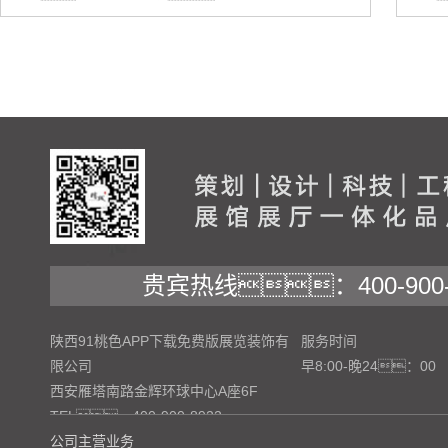
贵宾热线：400-900-
陕西91桃色APP下载免费版展览装饰有
服务时间
限公司
早8:00-晚24：00
西安雁塔南路金辉环球中心A座6F
TEL：400-900-8922
公司主营业务