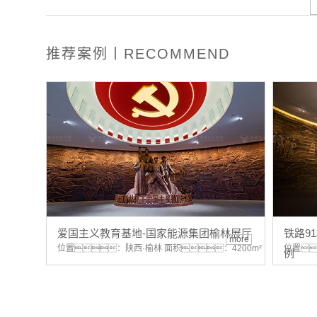
推荐案例丨RECOMMEND
爱国主义教育基地-国家能源集团榆林展厅
铁路9
more
位置：陕西·榆林 面积：4200m²
位置
例