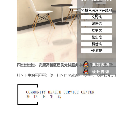
91桃色污污污在线观
看
文博馆
城市馆
党史馆
校史馆
科普馆
VR看馆
四、安康高新区建民党群服务中心展厅设计|社区卫生
社区卫生站：便于社区居民就近、及时接受治