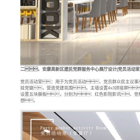
二、安康高新区建民党群服务中心展厅设计|党员活动室
党员活动室：用于为党员活动、党员群众民主议事
挂党徽，营造党建氛围。主墙设置4x3拼接屏
设置五块展板，分别为：红色影院影讯、党
想。