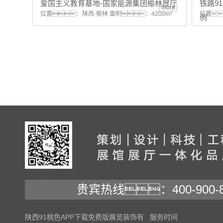
爱国主义教育基地-国家能源集团榆林展厅
铁路9
more
位置：陕西·榆林 面积：4200m²
位置
例
贵宾热线：400-900-8
陕西91桃色APP下载免费版展览装饰有
服务时间