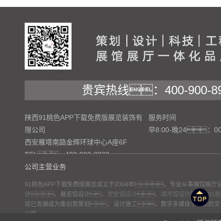
贵宾热线：400-900-89
陕西91桃色APP下载免费版展览装饰有
服务时间
限公司
早8:00-晚24：0
西安雁塔南路金辉环球中心A座6F
TEL：400-900-8922
公司主营业务
91桃色APP下载免费版展览成立于2004年，专业从事展馆展厅
计、展览馆设计、
党史馆设计
、
城市馆设计
等各类
91
网站地图
现已发展成为集创意策划、设计施工、数字多媒体于一体的文化
公司