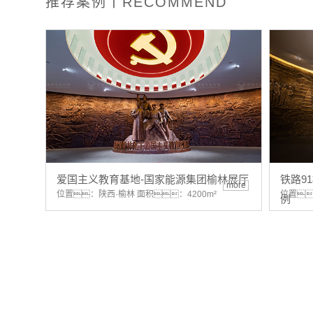
推荐案例丨RECOMMEND
爱国主义教育基地-国家能源集团榆林展厅
铁路9
more
位置：陕西·榆林 面积：4200m²
位置
例