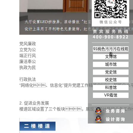
党风廉政
91桃色污污污在线观
立党为公
看
端正行风
文博馆
廉洁奉公
城市馆
执政为民
党史馆
行政执法
校史馆
“网络化、信息化”提升党建工作精准化、智能化水
科普馆
VR看馆
2. 促进业务发展
楼道区域设置了三个板块，展现了卫计局的业务工作