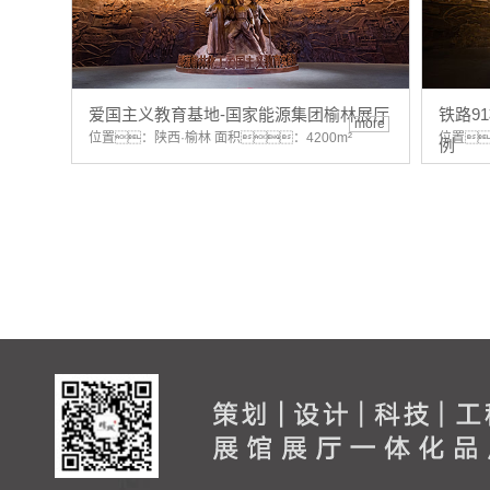
爱国主义教育基地-国家能源集团榆林展厅
铁路9
more
位置：陕西·榆林 面积：4200m²
位置
例