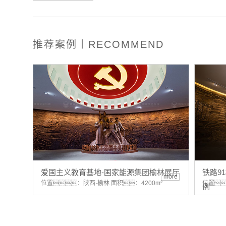
推荐案例丨RECOMMEND
爱国主义教育基地-国家能源集团榆林展厅
铁路9
more
位置：陕西·榆林 面积：4200m²
位置
例