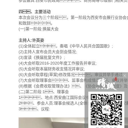
参会嘉宾:西安市民政局、商务局等市级部门相关负
四、主要活动
本次会议分为三个阶段，第一阶段为西安市会展行业协会
和致辞。
(一)第一阶段:换届大会
主持人:许英姿
(1)全体起立，奏唱《中华人民共合国国歌》;
(2)主持人宣布会员大会到会情况;
(3)宣读《换届批复文件》;
(4)大会听取2016-2020年度工作报告并审议;
(5)大会听取本届财务收支情况并审议;
(6)大会听取章程(草案)修改情况，审议并举手通过;
(7)大会听取理事会、监事会构成情况，审议并举
(8)根据《会费收取管理办法》、《协会内部管理制度》
(二)第二阶段:1、理事会
1、地点:西安曲江国际会议中心主席团
2、参会人员:理事会候选人(全体会员列席) 内容由
西安
3、议程: