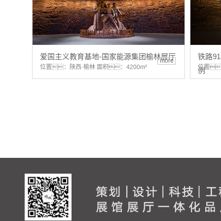
爱国主义教育基地-国家能源集团榆林展厅
铁路9
more
位置：陕西·榆林 面积：4200m²
位置
例