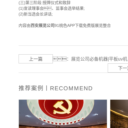
(三)第三阶段:授牌仪式和致辞
(1)宣读理事会、监事会选举结果;
(2)新当选会长讲话;
内容由
西安展览公司
91桃色APP下载免费版展览整合
上一篇
：
展览公司必备机器|平板uv机
下一
推荐案例丨RECOMMEND