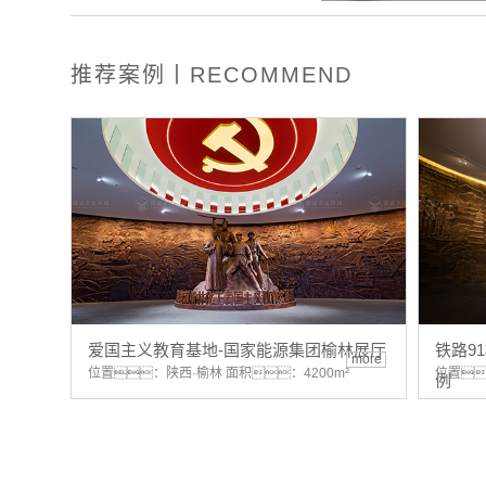
推荐案例丨RECOMMEND
爱国主义教育基地-国家能源集团榆林展厅
铁路9
more
位置：陕西·榆林 面积：4200m²
位置
例