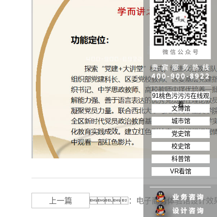
91桃色污污污在线观
看
文博馆
城市馆
党史馆
校史馆
科普馆
VR看馆
上一篇
：
电子商务体验馆设计效