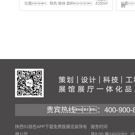
位置：陕西·榆林 面积：4200m²
位置
例
贵宾热线：400-900-8
陕西91桃色APP下载免费版展览装饰有
服务时间
限公司
早8:00-晚24：0