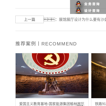
上一篇
：
展馆展厅设计为什么要有沙
推荐案例丨RECOMMEND
爱国主义教育基地-国家能源集团榆林展厅
铁路9
more