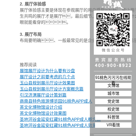
2. 展厅体验感
展厅体验感主要是体现在参观展厅的用户感受，要让用
生共鸣的展厅才是展厅，最后细节上的设计，为什么
眼就能看穿的。
3. 展厅布局
布局要明确、一般最常见的是企业文化-荣誉厅-产品展示
推荐阅读
展馆展厅设计为什么要有沙盘
展厅设计之前要考虑的几个点
91桃色污污污在线观
玉山县规划展示厅设计效果图
看
文博馆
玉山县规划展示厅设计方案概念篇
城市馆
引汉济渭展厅设计策划篇
商南县特色旅游博览园91桃色APP成人
党史馆
茶文化博物馆设计介绍
校史馆
茶文化博物馆设计效果图
科普馆
圣地河谷金延安红藏91桃色APP成人概念篇
VR看馆
圣地河谷金延安红藏91桃色APP成人效果图