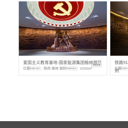
爱国主义教育基地-国家能源集团榆林展厅
铁路9
more
位置：陕西·榆林 面积：4200m²
位置
例