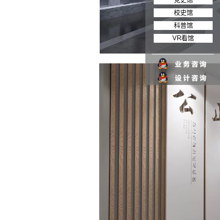
校史馆
科普馆
VR看馆