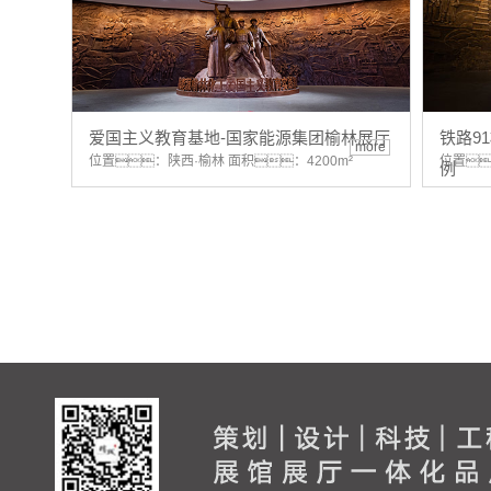
爱国主义教育基地-国家能源集团榆林展厅
铁路9
more
位置：陕西·榆林 面积：4200m²
位置
例