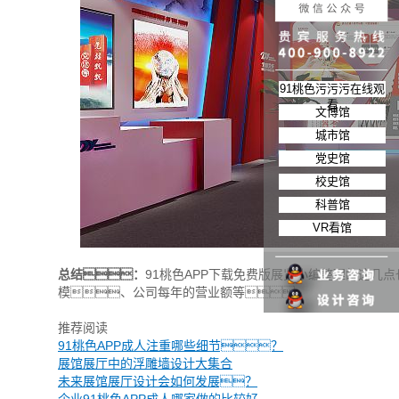
91桃色污污污在线观
看
文博馆
城市馆
党史馆
校史馆
科普馆
VR看馆
总结：
91桃色APP下载免费版展览小编整理的这几
模、公司每年的营业额等。
推荐阅读
91桃色APP成人注重哪些细节？
展馆展厅中的浮雕墙设计大集合
未来展馆展厅设计会如何发展？