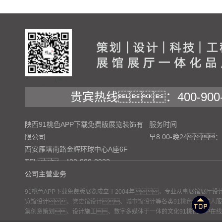
贵宾热线：400-900-
陕西91桃色APP下载免费版展览装饰有
服务时间
限公司
早8:00-晚24：
西安雁塔南路金辉环球中心A座6F
TEL：400-900-8922
公司主营业务
91桃色APP下载免费版展览成立于2004年，专业从事展馆展厅
览馆设计、
党史馆设计
、
城市馆设计
等各类
91桃色APP成人
服
网站地图
集创意策划、设计施工、数字多媒体于一体的文化91桃色APP在