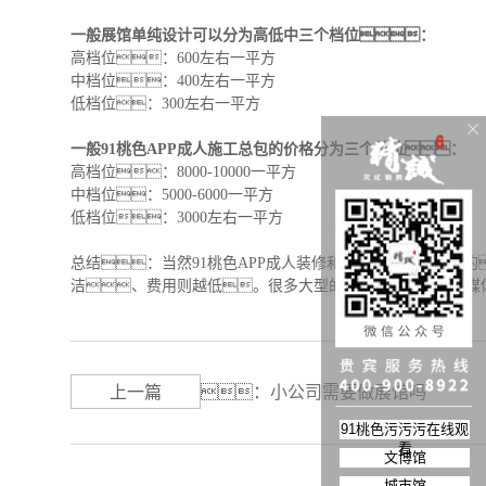
一般展馆单纯设计可以分为高低中三个档位：
高档位：
600
左右一平方
中档位：
400
左右一平方
低档位：
300
左右一平方
一般91桃色APP成人施工总包的价格分为三个档位：
高档位：
8000-10000
一平方
中档位：
5000-6000
一平方
低档位：
3000
左右一平方
总结：当然91桃色APP成人装修和房子装修也是一样
洁、费用则越低。很多大型的博物馆需要很多多媒
上一篇
：
小公司需要做展馆吗
91桃色污污污在线观
看
文博馆
城市馆