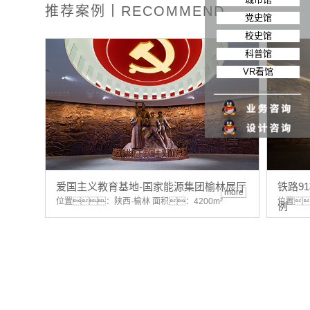
推荐案例丨RECOMMEND
党史馆
校史馆
科普馆
VR看馆
爱国主义教育基地-国家能源集团榆林展厅
铁路9
more
位置：陕西·榆林 面积：4200m²
位置
例