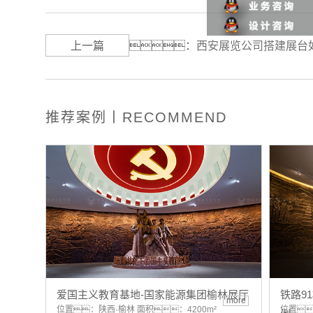
上一篇
：
西安展览公司搭建展台
推荐案例丨RECOMMEND
爱国主义教育基地-国家能源集团榆林展厅
铁路9
more
位置：陕西·榆林 面积：4200m²
位置