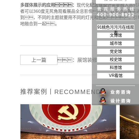
多媒体展示
的应用：
现代化
纪念馆设计
需要融入高9
者可以360度无死角观看展品
全息影像
、数字沙盘等先
到，不同的主题就要用不同的灯光和色彩，引
地融合到一起。
91桃色污污污在线观
看
文博馆
城市馆
党史馆
校史馆
上一篇
：
展馆装修哪家强？
科普馆
VR看馆
推荐案例丨RECOMMEND