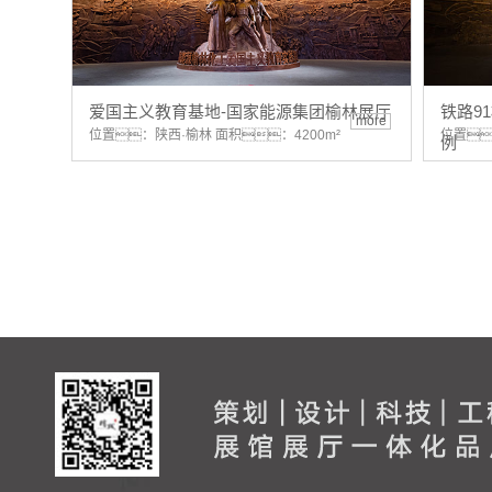
爱国主义教育基地-国家能源集团榆林展厅
铁路9
more
位置：陕西·榆林 面积：4200m²
位置
例