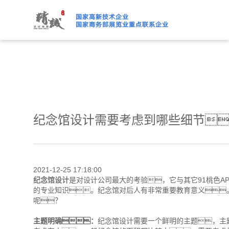
91桃色APP下载免费版,91
纪念馆设计需要考虑到哪些细节
2021-12-25 17:18:00
纪念馆设计
是对设计公司最大的考验，它与其它91桃色A
的专业知识。纪念馆对后人有非常重要教育意义
呢？
主题明确：
纪念馆设计需要一个鲜明的主题，主