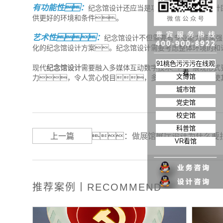
有功能性：
纪念馆设计还应当是功能性的，设计
供更好的环境和条件。
艺术性：
纪念馆设计不但需要有专业能力非常强
化的纪念馆设计方案。纪念馆设计需要考虑整体环境的和
91桃色污污污在线观
现代
纪念馆设计
需要融入多媒体互动数字技术，展现形式
看
文博馆
力，令人赏心悦目，多种先进技术的应用使
城市馆
党史馆
校史馆
科普馆
上一篇
：
做展馆展厅设计为什么要
VR看馆
推荐案例丨RECOMMEND