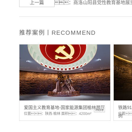
上一篇
：
商洛山阳县党性教育基地展
推荐案例丨RECOMMEND
爱国主义教育基地-国家能源集团榆林展厅
铁路9
more
位置：陕西·榆林 面积：4200m²
位置
例