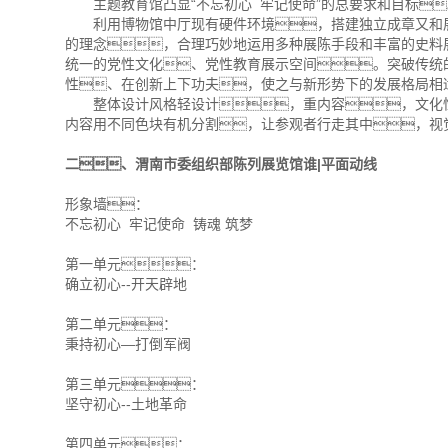
主题教育馆凸显“不忘初心 牢记使命”的总要求和目标
利用博物馆中厅现有硬件环境，搭建独立成章又和展
的理念，合理巧妙地运用多种展陈手段和丰富的史料
统一的党性文化、党性教育展示空间。突破传统
性、在创新上下功夫，使之与新形势下的发展格局相
整体设计风格轻设计，重内容，文化性
内容用不同色块有机分割，让参观者行走其中，视
二、渭南市委组织部陈列展览馆谁|平面动线
形象墙：
不忘初心 牢记使命 铸魂 筑梦
第一单元：
确立初心--开天辟地
第二单元：
秉持初心—打倒军阀
第三单元：
坚守初心--土地革命
第四单元：