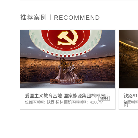
推荐案例丨RECOMMEND
爱国主义教育基地-国家能源集团榆林展厅
铁路9
more
位置：陕西·榆林 面积：4200m²
位置
例