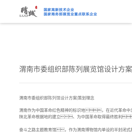
91桃色APP下载免费版,91
渭南市委组织部陈列展览馆设计方案
渭南市委组织部
陈列馆设计
方案
|
策划理念
渭南作为中国革命红色精神的标识地，在近代革命中
陕北革命根据地的建立、为中国革命取得最终胜利
奋斗之路主题教育馆，作为渭南博物馆内单设的半封闭式