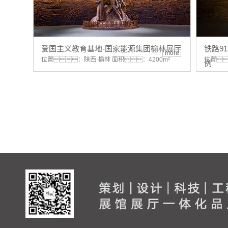
爱国主义教育基地-国家能源集团榆林展厅
铁路9
more
位置：陕西·榆林 面积：4200m²
位置
例