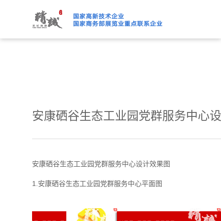
91桃色APP下载免费版,91
安康硒谷生态工业园党群服务中心
安康硒谷生态工业园党群服务中心设计效果图
1.安康硒谷生态工业园党群服务中心平面图