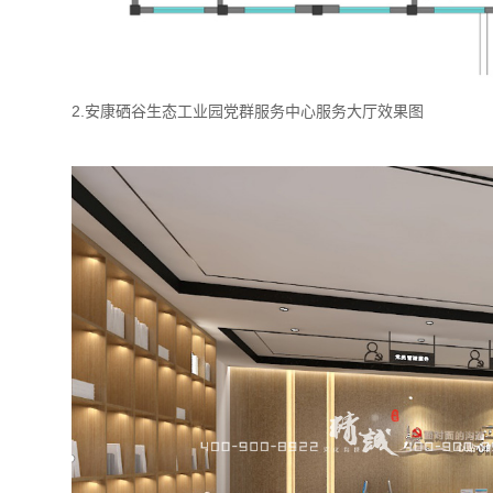
2.安康硒谷生态工业园党群服务中心服务大厅效果图