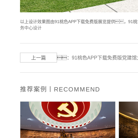
以上设计效果图由91桃色APP下载免费版展览提供，91桃
务中心设计
上一篇
：
91桃色APP下载免费版党建
推荐案例丨RECOMMEND