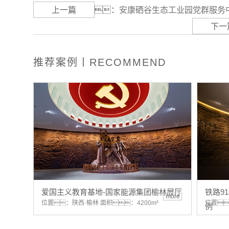
上一篇
：
安康硒谷生态工业园党群服务
下一
推荐案例丨RECOMMEND
爱国主义教育基地-国家能源集团榆林展厅
铁路9
more
位置：陕西·榆林 面积：4200m²
位置
例