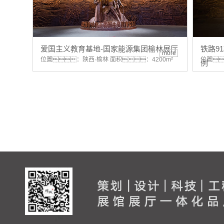
爱国主义教育基地-国家能源集团榆林展厅
铁路9
more
位置：陕西·榆林 面积：4200m²
位置
例