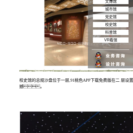
文博馆
城市馆
党史馆
校史馆
科普馆
VR看馆
校史馆的总规沙盘位于一层
,
91桃色APP下载免费版在二 层
撼。