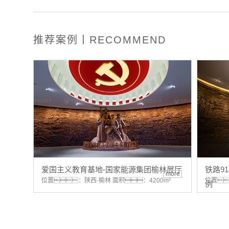
推荐案例丨RECOMMEND
爱国主义教育基地-国家能源集团榆林展厅
铁路9
more
位置：陕西·榆林 面积：4200m²
位置
例