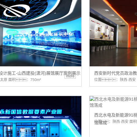
设计施工-山西建投(潇河)展馆展厅案例展示
西安新时代党员政治教
more
太原 面积：750m²
位置：陕西·西安 
西北水电及新能源91
位置：陕西·西安 面积
馆落成