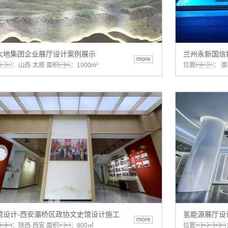
大地集团企业展厅设计案例展示
兰州永新国信
more
：山西·太原 面积：1000m²
位置： 
馆设计-西安灞桥区政协文史馆设计施工
氢能源展厅设
more
：陕西·西安 面积：800㎡
位置：