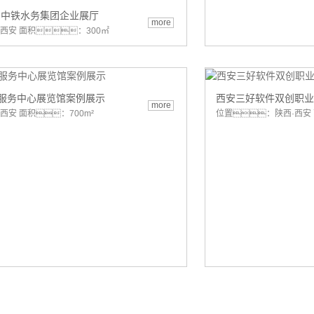
-中铁水务集团企业展厅
more
西安 面积：300㎡
服务中心展览馆案例展示
西安三好软件双创职业
more
西安 面积：700m²
位置：陕西·西安 