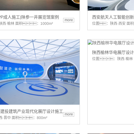
PP成人施工|陕参一井展览馆案例
西安航天人工智能创新
more
西·榆林 面积：1000m²
位置：陕西·西安 面积
陕西榆林华电展厅设计
位置：陕西·榆林 
西建投建筑产业现代化展厅设计施工
more
·晋中 面积：800m²