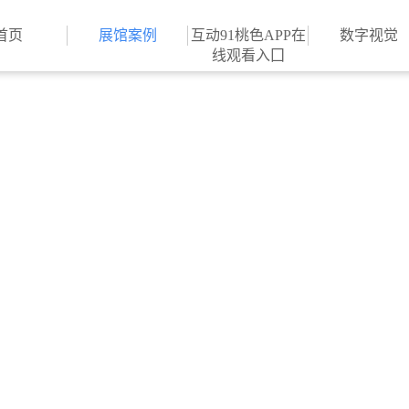
桃色APP成人,91桃色APP
首页
展馆案例
互动91桃色APP在
数字视觉
线观看入囗