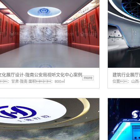
文化展厅设计-陇南公安局视听文化中心案例
建筑行业展厅
more
：甘肃·陇南 面积：800㎡
位置：山西·