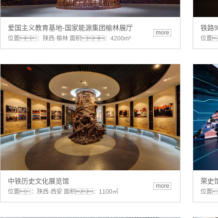
爱国主义教育基地-国家能源集团榆林展厅
铁路
more
位置：陕西·榆林 面积：4200m²
位置
中铁历史文化展览馆
荣史
more
位置：陕西·西安 面积：1100㎡
位置