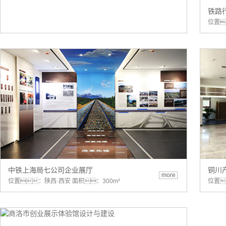
铁路
位置
中铁上海局七公司企业展厅
铜川
more
位置：陕西·西安 面积：300m²
位置