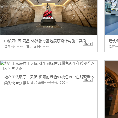
中核四0四“同星”体验教育基地展厅设计与施工案例
建筑
more
位置：甘肃 面积：
位置
地产工法展厅丨天际·栎阳府绿色91桃色APP在线观看入
more
位置：陕西·西安 面积：500㎡
囗人居生活馆