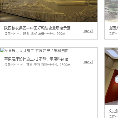
陕西粮农集团—中国好粮油企业展馆示范
山西
more
位置：陕西·西安 面积：500㎡
位置
苹果展厅设计施工-甘肃静宁苹果科创馆
more
位置：甘肃·平凉 面积：1500㎡
文史
位置