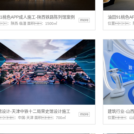
91桃色APP成人施工-陕西铁路陈列馆案例
油田91桃色A
more
：陕西·临潼 面积：1500㎡
位置：陕
馆设计-天津中铁十二局荣史馆设计施工
建筑行业-山
more
：中国·天津 面积：700㎡
位置：山西