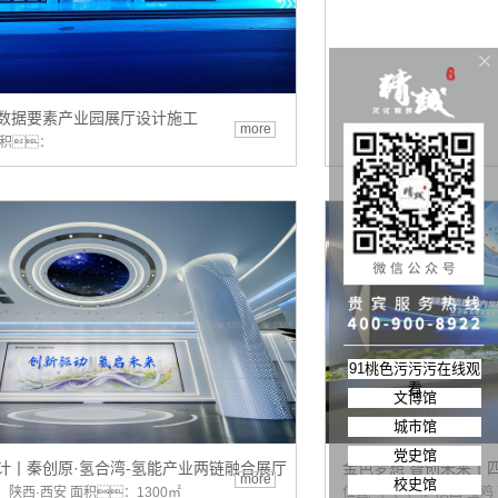
数据要素产业园展厅设计施工
more
面积：
91桃色污污污在线观
看
文博馆
城市馆
党史馆
计丨秦创原·氢合湾-氢能产业两链融合展厅
金色梦想 智创未来丨
more
校史馆
陕西·西安 面积：1300㎡
位置：陕西·宝鸡 