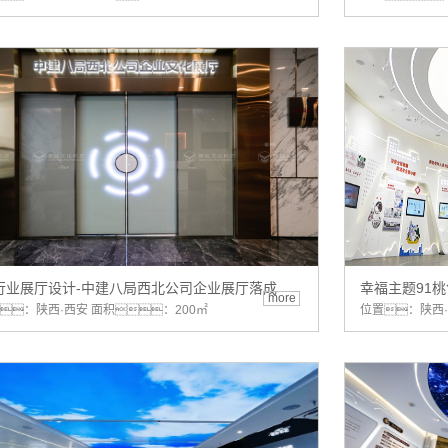
行业展厅设计-中建八局西北公司企业展厅落成
幸福主题91桃
more
：陕西·西安 面积：200㎡
位置：陕西·