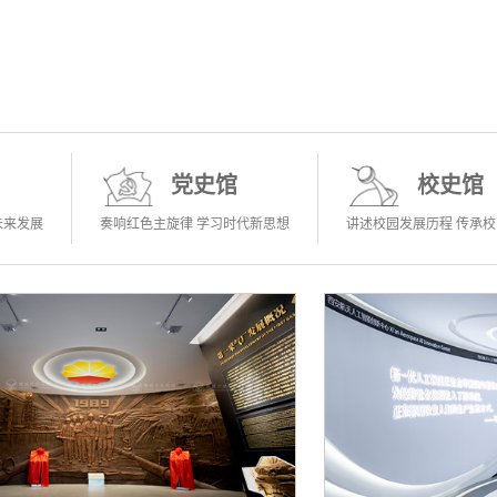
党史馆
校史馆
未来发展
奏响红色主旋律 学习时代新思想
讲述校园发展历程 传承