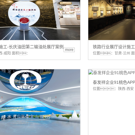
施工-长庆油田第二输油处展厅案例
铁路行业展厅设计施工
more
·咸阳 面积：
位置：甘肃·兰州 面
泰发祥企业91桃色AP
位置：陕西·西安 