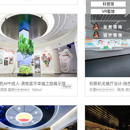
科普馆
VR看馆
色APP成人-渭南富平幸福之路展示馆
检察机关展厅设计-陕
more
渭南 面积：500㎡
位置：陕西·西