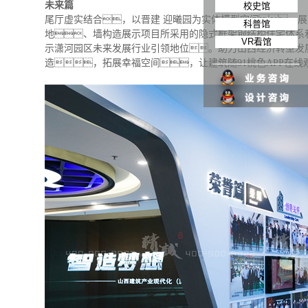
未来篇
校史馆
尾厅虚实结合，以晋建
迎曦园为实体模型空间，展
科普馆
地、墙构造展示项目所采用的隐式框架钢结构住宅体系
VR看馆
示潇河园区未来发展行业引领地位。助力山西经济转型发
造，拓展幸福空间，让建筑随91桃色APP在