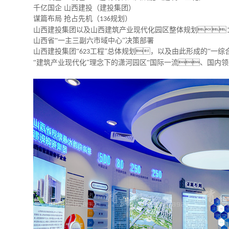
千亿国企
山西建投（建投集团）
谋篇布局
抢占先机（
规划）
136
山西建投集团以及山西建筑产业现代化园区整体规划
山西省
“一主三副六市域中心”决策部署
山西建投集团
“
工程”总体规划，以及由此形成的“一综
623
“建筑产业现代化”理念下的潇河园区“国际一流、国内