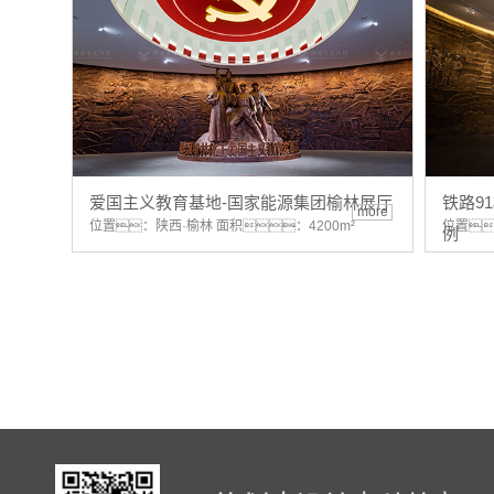
爱国主义教育基地-国家能源集团榆林展厅
铁路9
more
位置：陕西·榆林 面积：4200m²
位置
例