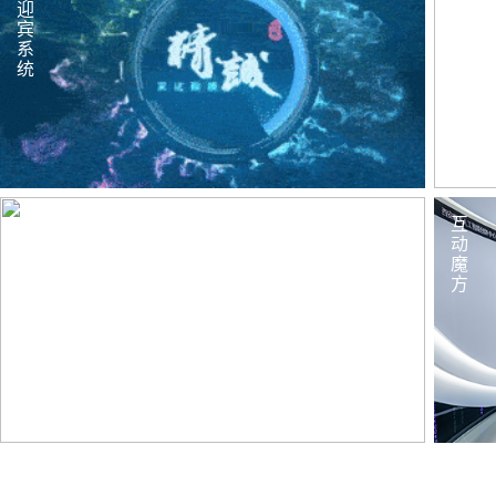
迎
互
宾
动
系
统
LED
互
动
动
态
魔
异
方
形
屏