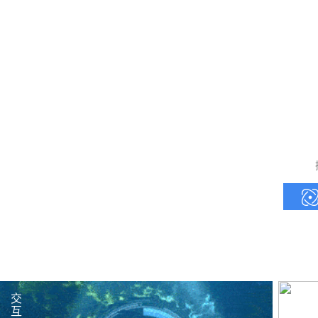
交
多
互
点