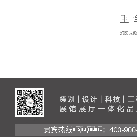
成
像
展
示
幻影成像 
贵宾热线：400-900-