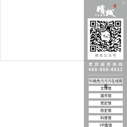
天
津
中
铁
十
二
局
荣
史
馆
91桃色污污污在线观
看
文博馆
城市馆
党史馆
校史馆
科普馆
VR看馆