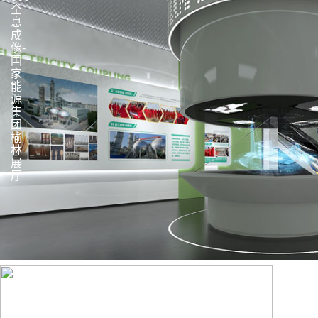
全
息
成
像-
国
家
能
源
集
团
榆
林
展
厅
360
全
息