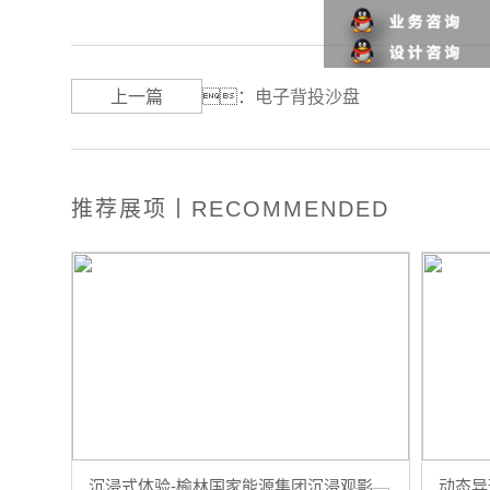
上一篇
：
电子背投沙盘
推荐展项丨RECOMMENDED
沉浸式体验-榆林国家能源集团沉浸观影
动态异