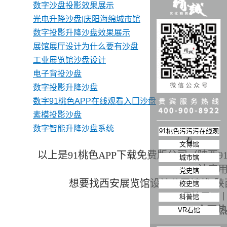
数字沙盘投影效果展示
光电升降沙盘|庆阳海绵城市馆
数字投影升降沙盘效果展示
展馆展厅设计为什么要有沙盘
工业展览馆沙盘设计
电子背投沙盘
数字投影升降沙盘
数字91桃色APP在线观看入囗沙盘
素模投影沙盘
数字智能升降沙盘系统
91桃色污污污在线观
看
文博馆
以上是91桃色APP下载免费版公司（陕西
城市馆
计应
党史馆
想要找西安展览馆设计公司请找-陕
校史馆
展馆展厅
科普馆
全国热线
VR看馆