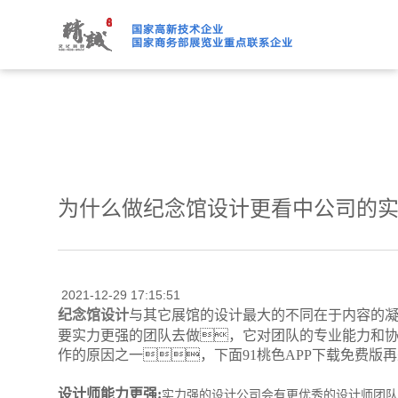
91桃色APP下载免费版,91
为什么做纪念馆设计更看中公司的
2021-12-29 17:15:51
纪念馆
设计
与其它展馆的设计最大的不同在于内容的
要实力更强的团队去做，它对团队的专业能力和
作的原因之一，下面91桃色APP下载免费版
设计师能力更强:
实力强的设计公司会有更优秀的设计师团队