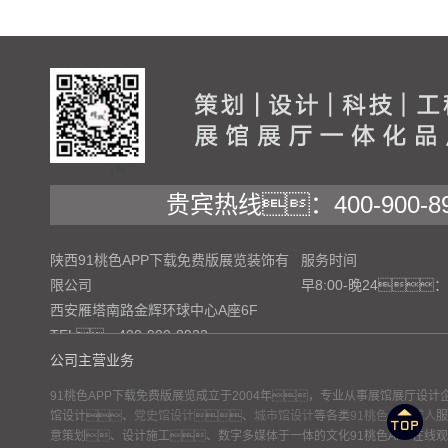
贵宾热线：400-900-89
陕西91桃色APP下载免费版展览装饰有
服务时间
限公司
早8:00-晚24：
西安雁塔南路金辉环球中心A座6F
TEL：400-900-8922
公司主营业务
91桃色APP下载免费版展览成立于2004年，专业从事展馆展厅设
馆设计、
党史馆设计
、
城市馆设计
等各类
91桃色APP成人
服
网站地图
意策划、设计施工、数字多媒体于一体的文化91桃色APP在线