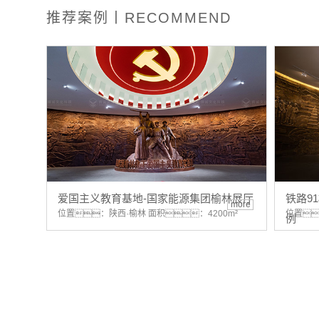
推荐案例丨RECOMMEND
爱国主义教育基地-国家能源集团榆林展厅
铁路9
more
位置：陕西·榆林 面积：4200m²
位置
例