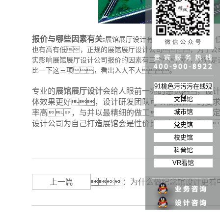
报价与哪些因素有关:
展馆展厅设计有高、中、
也有高有低，正规的展馆展厅设计公司，为了公
实影响展馆展厅设计公司报价的因素有三个，分别是
比一下这三项，看出入大不大。
91桃色污污污在线观
专业的
展馆展厅设计
会给人眼前一亮的感觉，设
看
文博馆
体效果更好，
设计研发团队可以根据客户的要
城市馆
率高，与并以最精细的做工，为客户量身
设计公司为自己打造展馆会是性价比更高的选择
党史馆
校史馆
科普馆
VR看馆
上一篇
：
为什么做纪念馆设计更看