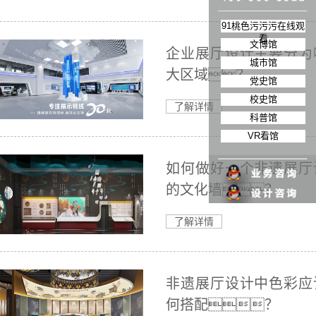
91桃色污污污在线观
看
文博馆
企业展厅设计主要分为
城市馆
大区域？
党史馆
校史馆
了解详情
科普馆
VR看馆
如何做好一个非遗展厅
的文化墙？
了解详情
非遗展厅设计中色彩应
何搭配？