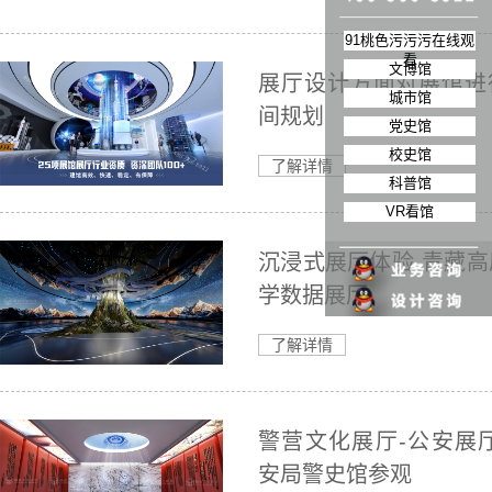
91桃色污污污在线观
看
文博馆
展厅设计方面对展馆进
城市馆
间规划
党史馆
校史馆
了解详情
科普馆
VR看馆
沉浸式展厅体验-青藏高
学数据展厅
了解详情
警营文化展厅-公安展厅
安局警史馆参观