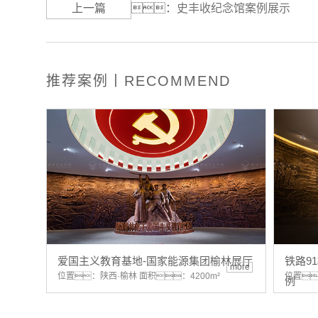
上一篇
：
史丰收纪念馆案例展示
推荐案例丨RECOMMEND
爱国主义教育基地-国家能源集团榆林展厅
铁路9
more
位置：陕西·榆林 面积：4200m²
位置
例