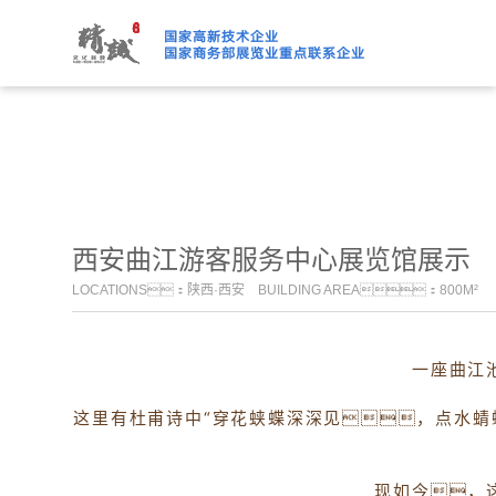
91桃色APP下载免费版,91
西安曲江游客服务中心展览馆展示
LOCATIONS：陕西·西安 BUILDING AREA：800M²
一座曲江
这里有杜甫诗中“穿花蛱蝶深深见，点水蜻
现如今，