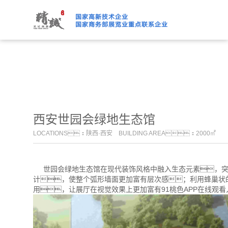
91桃色APP下载免费版,91
西安世园会绿地生态馆
LOCATIONS：陕西·西安 BUILDING AREA：2000㎡
世园会绿地生态馆在现代装饰风格中融入生态元素，突
计，使整个弧形墙面更加富有层次感；利用蜂巢状
用，让展厅在视觉效果上更加富有91桃色APP在线观