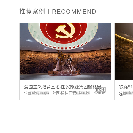
推荐案例丨RECOMMEND
爱国主义教育基地-国家能源集团榆林展厅
铁路9
more
位置：陕西·榆林 面积：4200m²
位置
例