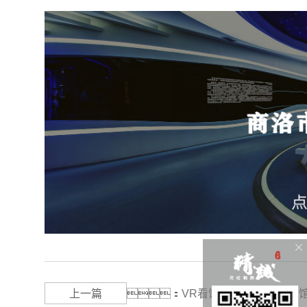
上一篇
：
VR看馆|石泉县档案史志