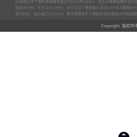
91桃色APP下载免费版展览成立于2004年，专业从事展馆展厅设
馆设计、
党史馆设计
、
城市馆设计
等各类
91桃色APP成人
服务
网站地图
划、设计施工、数字多媒体于一体的文化91桃色APP在线
Copyright 