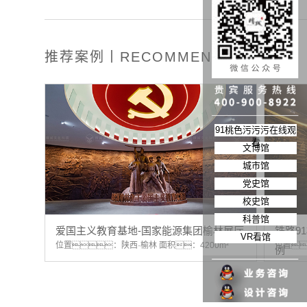
推荐案例丨RECOMMEND
91桃色污污污在线观
看
文博馆
城市馆
党史馆
校史馆
科普馆
爱国主义教育基地-国家能源集团榆林展厅
铁路9
VR看馆
more
位置：陕西·榆林 面积：4200m²
位置
例